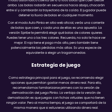
modo automático cuenta de 10 a 1000 bolas que caen desde
arriba. Las bolas rodarán en secuencia hacia abajo, chocarán
entre sí y cambiarán la trayectoria de la caída. El jugador puede
detener la lluvia de bolas en cualquier momento.
Con el modo Auto Plinko en sitio web oficial, verás una corriente
de bolas que caen, y cada una de ellas es una apuesta. La
versión Spribe te permitirá elegir qué bolas de colores quieres.
Puedes tener uno o los tres colores. Recuerda, no solo te hace ver
mejor. El rojo tiene el pago más alto, pero también tiene
potencialmente las pérdidas más altas. Es una especie de
equivalente a elegir un tragamonedas.
Estrategia de juego
Como estrategia principal para el juego, se recomienda elegir
opciones que permitan gastar menos dinero real. Para ello,
recomendamos familiarizarse primero con la versión de
demostración del juego Plinko. La ventaja de la versión de
demostración es que juegas con fichas virtuales que no tienen
ningún valor. Pero al mismo tiempo, el juego se comportará de la
misma manera que si estuvieras utilizando dinero real.