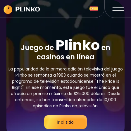
Plinko
Juego de
en
casinos en línea
La popularidad de la primera edición televisiva del juego
Plinko se remonta a 1983 cuando se mostró en el
programa de televisión estadounidense "The Price is
Right". En ese momento, este juego fue el único que
ofrecía un premio máximo de $25,000 dólares. Desde
entonces, se han transmitido alrededor de 10,000
episodios de Plinko en televisión.
ir al sitio