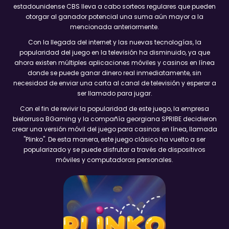
estadounidense CBS lleva a cabo sorteos regulares que pueden
otorgar al ganador potencial una suma aún mayor a la
mencionada anteriormente.
Con la llegada del internet y las nuevas tecnologías, la
popularidad del juego en la televisión ha disminuido, ya que
ahora existen múltiples aplicaciones móviles y casinos en línea
donde se puede ganar dinero real inmediatamente, sin
necesidad de enviar una carta al canal de televisión y esperar a
ser llamado para jugar.
Con el fin de revivir la popularidad de este juego, la empresa
bielorrusa BGaming y la compañía georgiana SPRIBE decidieron
crear una versión móvil del juego para casinos en línea, llamada
"Plinko". De esta manera, este juego clásico ha vuelto a ser
popularizado y se puede disfrutar a través de dispositivos
móviles y computadoras personales.