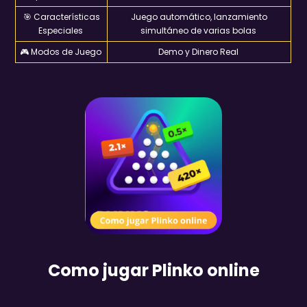
🎯 Características
Juego automático, lanzamiento
Especiales
simultáneo de varias bolas
🎮 Modos de Juego
Demo y Dinero Real
Como jugar Plinko online