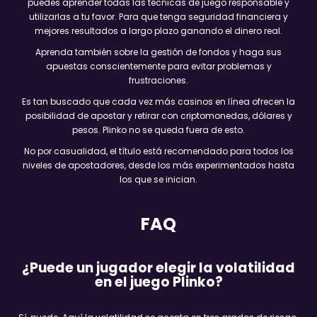
puedes aprender todas las técnicas de juego responsable y
utilizarlas a tu favor. Para que tenga seguridad financiera y
mejores resultados a largo plazo ganando el dinero real.
Aprenda también sobre la gestión de fondos y haga sus
apuestas conscientemente para evitar problemas y
frustraciones.
Es tan buscado que cada vez más casinos en línea ofrecen la
posibilidad de apostar y retirar con criptomonedas, dólares y
pesos. Plinko no se queda fuera de esto.
No por casualidad, el título está recomendado para todos los
niveles de apostadores, desde los más experimentados hasta
los que se inician.
FAQ
¿Puede un jugador elegir la volatilidad
en el juego Plinko?