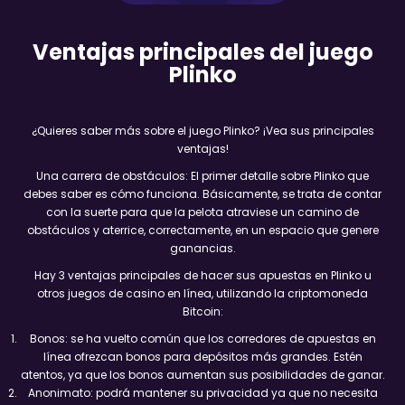
Ventajas principales del juego
Plinko
¿Quieres saber más sobre el juego Plinko? ¡Vea sus principales
ventajas!
Una carrera de obstáculos: El primer detalle sobre Plinko que
debes saber es cómo funciona. Básicamente, se trata de contar
con la suerte para que la pelota atraviese un camino de
obstáculos y aterrice, correctamente, en un espacio que genere
ganancias.
Hay 3 ventajas principales de hacer sus apuestas en Plinko u
otros juegos de casino en línea, utilizando la criptomoneda
Bitcoin:
Bonos: se ha vuelto común que los corredores de apuestas en
línea ofrezcan bonos para depósitos más grandes. Estén
atentos, ya que los bonos aumentan sus posibilidades de ganar.
Anonimato: podrá mantener su privacidad ya que no necesita