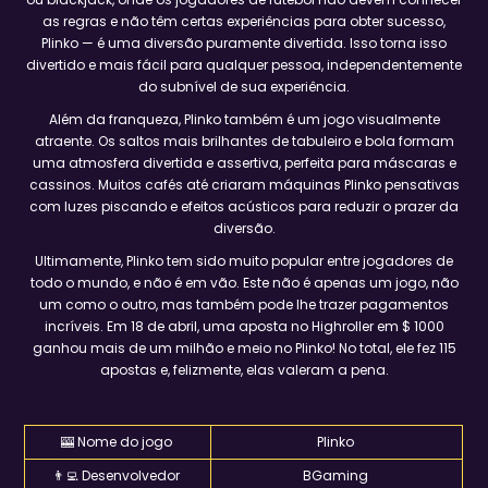
as regras e não têm certas experiências para obter sucesso,
Plinko — é uma diversão puramente divertida. Isso torna isso
divertido e mais fácil para qualquer pessoa, independentemente
do subnível de sua experiência.
Além da franqueza, Plinko também é um jogo visualmente
atraente. Os saltos mais brilhantes de tabuleiro e bola formam
uma atmosfera divertida e assertiva, perfeita para máscaras e
cassinos. Muitos cafés até criaram máquinas Plinko pensativas
com luzes piscando e efeitos acústicos para reduzir o prazer da
diversão.
Ultimamente, Plinko tem sido muito popular entre jogadores de
todo o mundo, e não é em vão. Este não é apenas um jogo, não
um como o outro, mas também pode lhe trazer pagamentos
incríveis. Em 18 de abril, uma aposta no Highroller em $ 1000
ganhou mais de um milhão e meio no Plinko! No total, ele fez 115
apostas e, felizmente, elas valeram a pena.
🎰 Nome do jogo
Plinko
👨‍💻 Desenvolvedor
BGaming