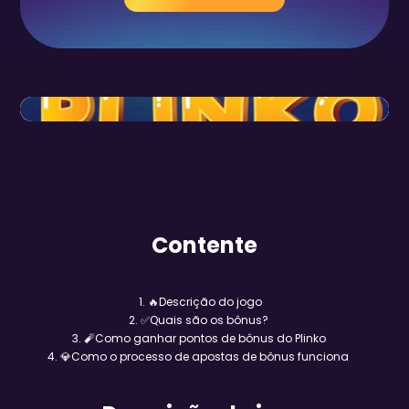
Contente
🔥Descrição do jogo
✅Quais são os bônus?
🧨Como ganhar pontos de bônus do Plinko
💎Como o processo de apostas de bônus funciona