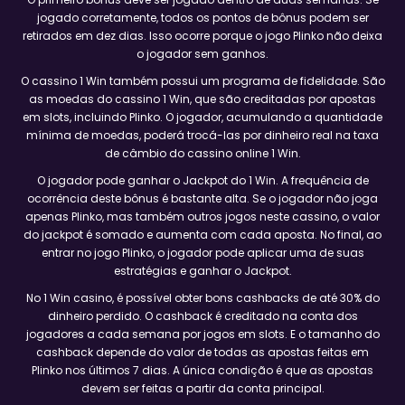
jogado corretamente, todos os pontos de bônus podem ser
retirados em dez dias. Isso ocorre porque o jogo Plinko não deixa
o jogador sem ganhos.
O cassino 1 Win também possui um programa de fidelidade. São
as moedas do cassino 1 Win, que são creditadas por apostas
em slots, incluindo Plinko. O jogador, acumulando a quantidade
mínima de moedas, poderá trocá-las por dinheiro real na taxa
de câmbio do cassino online 1 Win.
O jogador pode ganhar o Jackpot do 1 Win. A frequência de
ocorrência deste bônus é bastante alta. Se o jogador não joga
apenas Plinko, mas também outros jogos neste cassino, o valor
do jackpot é somado e aumenta com cada aposta. No final, ao
entrar no jogo Plinko, o jogador pode aplicar uma de suas
estratégias e ganhar o Jackpot.
No 1 Win casino, é possível obter bons cashbacks de até 30% do
dinheiro perdido. O cashback é creditado na conta dos
jogadores a cada semana por jogos em slots. E o tamanho do
cashback depende do valor de todas as apostas feitas em
Plinko nos últimos 7 dias. A única condição é que as apostas
devem ser feitas a partir da conta principal.