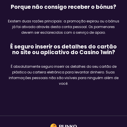
Porque não consigo receber o bónus?
Existem duas razões principais: a promoção expirou ou o bónus
já foi ativado através desta conta pessoal. Os pormenores
devem ser esclarecidos com o serviço de apoio.
É seguro inserir os detalhes do cartão
no site ou aplicativo do Casino 1win?
É absolutamente seguro inserir os detalhes do seu cartão de
plástico ou carteira eletrónica para levantar dinheiro. Suas
informações pessoais não são visíveis para ninguém além de
você.