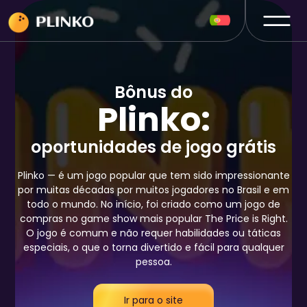
Bônus do
Plinko:
oportunidades de jogo grátis
Plinko — é um jogo popular que tem sido impressionante
por muitas décadas por muitos jogadores no Brasil e em
todo o mundo. No início, foi criado como um jogo de
compras no game show mais popular The Price is Right.
O jogo é comum e não requer habilidades ou táticas
especiais, o que o torna divertido e fácil para qualquer
pessoa.
Ir para o site