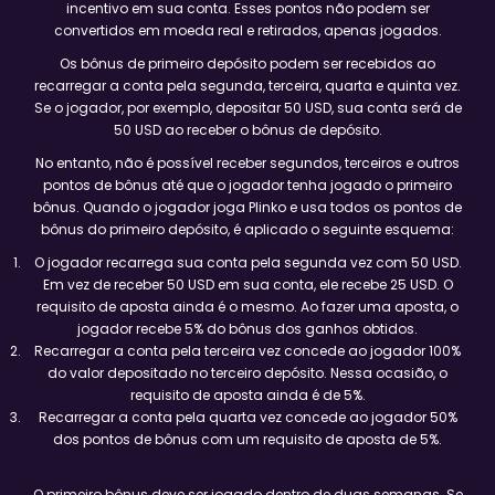
incentivo em sua conta. Esses pontos não podem ser
convertidos em moeda real e retirados, apenas jogados.
Os bônus de primeiro depósito podem ser recebidos ao
recarregar a conta pela segunda, terceira, quarta e quinta vez.
Se o jogador, por exemplo, depositar 50 USD, sua conta será de
50 USD ao receber o bônus de depósito.
No entanto, não é possível receber segundos, terceiros e outros
pontos de bônus até que o jogador tenha jogado o primeiro
bônus. Quando o jogador joga Plinko e usa todos os pontos de
bônus do primeiro depósito, é aplicado o seguinte esquema:
O jogador recarrega sua conta pela segunda vez com 50 USD.
Em vez de receber 50 USD em sua conta, ele recebe 25 USD. O
requisito de aposta ainda é o mesmo. Ao fazer uma aposta, o
jogador recebe 5% do bônus dos ganhos obtidos.
Recarregar a conta pela terceira vez concede ao jogador 100%
do valor depositado no terceiro depósito. Nessa ocasião, o
requisito de aposta ainda é de 5%.
Recarregar a conta pela quarta vez concede ao jogador 50%
dos pontos de bônus com um requisito de aposta de 5%.
O primeiro bônus deve ser jogado dentro de duas semanas. Se